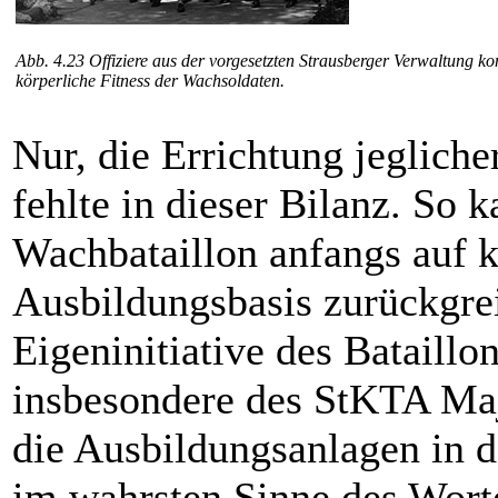
Abb. 4.23 Offiziere aus der vorgesetzten Straus­ber­ger Verwaltung k
körperliche Fitness der Wachsoldaten.
Nur, die Errichtung jeglicher
fehlte in dieser Bilanz. So 
Wachbataillon anfangs auf k
Ausbildungsbasis zur­ück­gr
Eigeninitiative des Bataillon
insbesondere des StKTA Maj
die Ausbildungsanlagen in d
im wahrsten Sinne des Wor