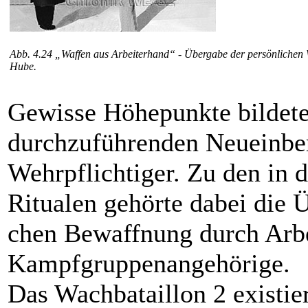
Abb. 4.24 „Waffen aus Arbeiterhand“ - Übergabe der persönlichen W
Hube.
Gewisse Höhepunkte bildeten
durch­zu­füh­renden Neu­ein­b
Wehrpflichtiger. Zu den in 
Ritualen ge­hör­te dabei die Ü
chen Bewaffnung durch Ar­bei­
Kampfgruppenangehörige.
Das Wachbataillon 2 existier