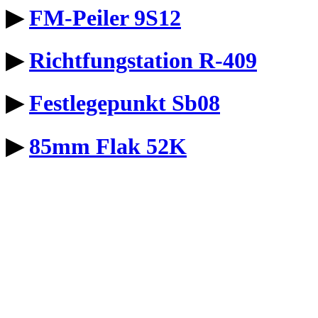
▶
FM-Peiler 9S12
▶
Richtfungstation R-409
▶
Festlegepunkt Sb08
▶
85mm Flak 52K