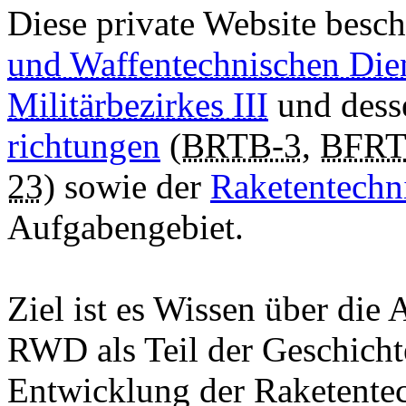
D
iese private Website besc
und Waffentechnischen Die
Militärbezirkes III
und des
richtungen
(
BRTB-3
,
BFRT
23
) sowie der
Raketentechn
Auf­ga­ben­gebiet.
Ziel ist es Wissen über die
RWD als Teil der Geschicht
Entwicklung der Ra­ke­ten­t