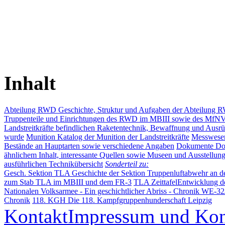
Inhalt
Abteilung RWD
Geschichte, Struktur und Aufgaben der Abteilung
Truppenteile und Einrichtungen des RWD im MBIII sowie des MfN
Landstreitkräfte befindlichen Raketentechnik, Bewaffnung und Ausrü
wurde
Munition
Katalog der Munition der Landstreitkräfte
Messwes
Bestände an Hauptarten sowie verschiedene Angaben
Dokumente
Do
ähnlichem Inhalt, interessante Quellen sowie Museen und Ausstellun
ausführlichen Technikübersicht
Sonderteil zu:
Gesch. Sektion TLA
Geschichte der Sektion Truppenluftabwehr an de
zum Stab TLA im MBIII und dem FR-3
TLA Zeittafel
Entwicklung d
Nationalen Volksarmee - Ein geschichtlicher Abriss -
Chronik WE-32
Chronik
118. KGH
Die 118. Kampfgruppenhunderschaft Leipzig
Kontakt
Impressum und Kon