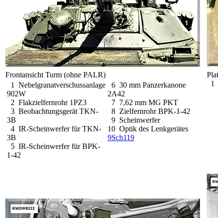
Frontansicht Turm (ohne PALR)
Pla
1 
1 Nebelgranatverschussanlage
6 30 mm Panzerkanone
902W
2A42
2 Flakzielfernrohr 1PZ3
7 7,62 mm MG PKT
3 Beobachtungsgerät TKN-
8 Zielfernrohr BPK-1-42
3B
9 Scheinwerfer
4 IR-Scheinwerfer für TKN-
10 Optik des Lenkgerätes
3B
9Sch119
5 IR-Scheinwerfer für BPK-
1-42