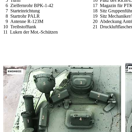
5 Turm
16 Platz des Richt-
6 Zielfernrohr BPK-1-42
17 Magazin für PT
7 Starteinrichtung
18 Sitz Gruppenführ
8 Startrohr PALR
19 Sitz Mechaniker/
9 Antenne R-123M
20 Abdeckung Antri
10 Treibstofftank
21 Druckluftflasche
11 Luken der Mot.-Schützen