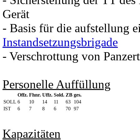
Gerät
- Basis für die aufstellung
Instandsetzungsbrigade
- Verschrottung von Panzer
Personelle Auffüllung
Offz.
Fhnr.
Uffz.
Sold.
ZB
ges.
SOLL
6
10
14
11
63
104
IST
6
7
8
6
70
97
Kapazitäten