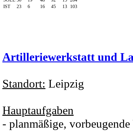
IST
23
6
16
45
13
103
Artilleriewerkstatt und 
Standort:
Leipzig
Hauptaufgaben
- planmäßige, vorbeugende