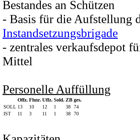
Bestandes an Schützen
- Basis für die Aufstellung 
Instandsetzungsbrigade
- zentrales verkaufsdepot fü
Mittel
Personelle Auffüllung
Offz.
Fhnr.
Uffz.
Sold.
ZB
ges.
SOLL
13
10
12
1
38
74
IST
11
3
11
1
38
70
Kapazitäten