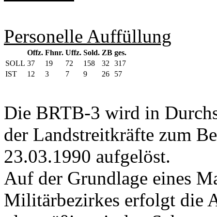
Personelle Auffüllung
Offz.
Fhnr.
Uffz.
Sold.
ZB
ges.
SOLL
37
19
72
158
32
317
IST
12
3
7
9
26
57
Die BRTB-3 wird in Durchs
der Landstreitkräfte zum B
23.03.1990 aufgelöst.
Auf der Grundlage eines M
Militärbezirkes erfolgt die