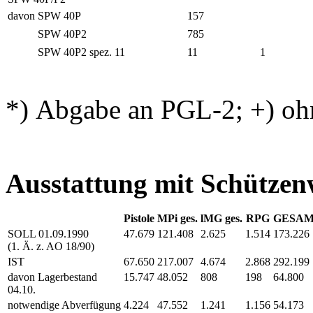
davon
SPW 40P
157
SPW 40P2
785
SPW 40P2 spez.
11
11
1
*) Abgabe an PGL-2; +) o
Ausstattung mit Schützen
Pistole
MPi ges.
lMG ges.
RPG
GESA
SOLL 01.09.1990
47.679
121.408
2.625
1.514
173.226
(1. Ä. z. AO 18/90)
IST
67.650
217.007
4.674
2.868
292.199
davon Lagerbestand
15.747
48.052
808
198
64.800
04.10.
notwendige Abverfügung
4.224
47.552
1.241
1.156
54.173