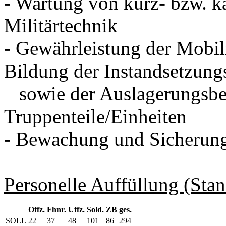
- Wartung von kurz- bzw. k
Militärtechnik
- Gewährleistung der Mobil
Bildung der Instandsetzung
sowie der Auslagerungsber
Truppenteile/Einheiten
- Bewachung und Sicherung
Personelle Auffüllung (Sta
Offz.
Fhnr.
Uffz.
Sold.
ZB
ges.
SOLL
22
37
48
101
86
294