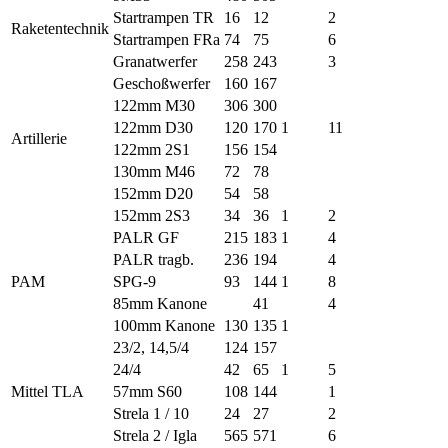
Startrampen TR
16
12
2
Raketentechnik
Startrampen FRa
74
75
6
Granatwerfer
258
243
3
Geschoßwerfer
160
167
122mm M30
306
300
122mm D30
120
170
1
11
Artillerie
122mm 2S1
156
154
130mm M46
72
78
152mm D20
54
58
152mm 2S3
34
36
1
2
PALR GF
215
183
1
4
PALR tragb.
236
194
4
PAM
SPG-9
93
144
1
8
85mm Kanone
41
4
100mm Kanone
130
135
1
23/2, 14,5/4
124
157
24/4
42
65
1
5
Mittel TLA
57mm S60
108
144
1
Strela 1 / 10
24
27
2
Strela 2 / Igla
565
571
6