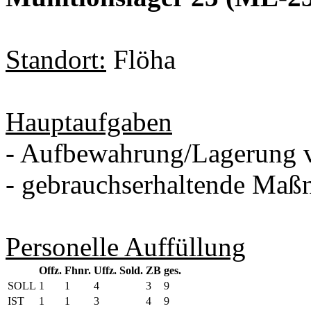
Standort:
Flöha
Hauptaufgaben
- Aufbewahrung/Lagerung 
- gebrauchserhaltende Maß
Personelle Auffüllung
Offz.
Fhnr.
Uffz.
Sold.
ZB
ges.
SOLL
1
1
4
3
9
IST
1
1
3
4
9