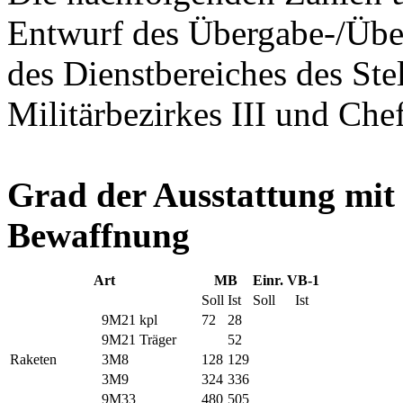
Entwurf des Übergabe-/Übe
des Dienstbereiches des Stel
Militärbezirkes III und Ch
Grad der Ausstattung mit
Bewaffnung
Art
MB
Einr. VB-1
Soll
Ist
Soll
Ist
9M21 kpl
72
28
9M21 Träger
52
Raketen
3M8
128
129
3M9
324
336
9M33
480
505