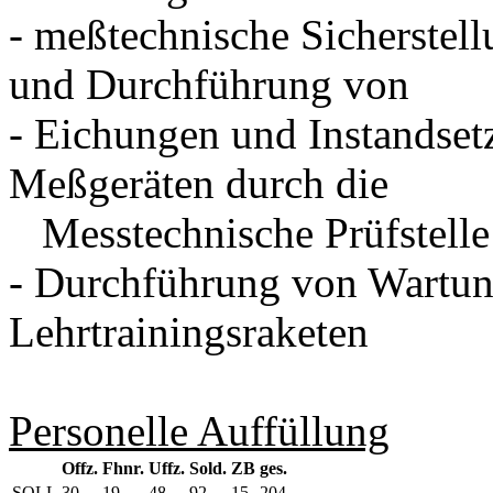
- meßtechnische Sicherstell
und Durchführung von
- Eichungen und Instandse
Meßgeräten durch die
Messtechnische Prüfstell
- Durchführung von Wartun
Lehrtrainingsraketen
Personelle Auffüllung
Offz.
Fhnr.
Uffz.
Sold.
ZB
ges.
SOLL
30
19
48
92
15
204