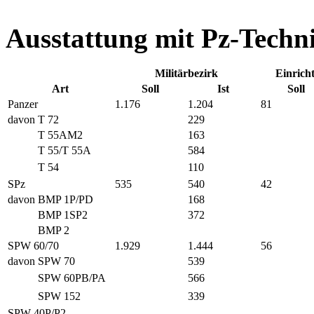
Ausstattung mit Pz-Techn
Militärbezirk
Einrich
Art
Soll
Ist
Soll
Panzer
1.176
1.204
81
davon
T 72
229
T 55AM2
163
T 55/T 55A
584
T 54
110
SPz
535
540
42
davon
BMP 1P/PD
168
BMP 1SP2
372
BMP 2
SPW 60/70
1.929
1.444
56
davon
SPW 70
539
SPW 60PB/PA
566
SPW 152
339
SPW 40P/P2