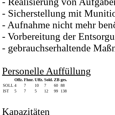
- Realisierung von Aufgabe
- Sicherstellung mit Muni
- Aufnahme nicht mehr benö
- Vorbereitung der Entsorg
- gebrauchserhaltende Maß
Personelle Auffüllung
Offz.
Fhnr.
Uffz.
Sold.
ZB
ges.
SOLL
4
7
10
7
60
88
IST
5
7
5
12
99
138
Kapazitäten