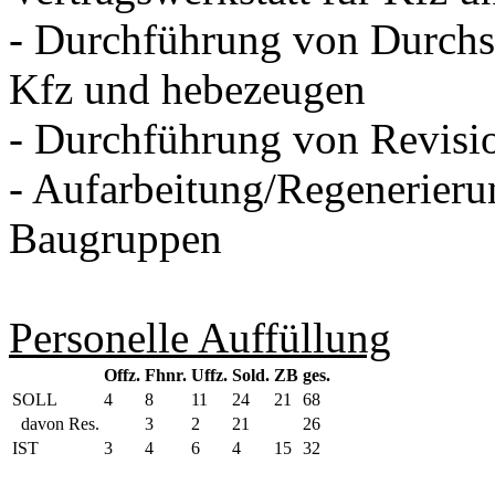
- Durchführung von Durchsi
Kfz und hebezeugen
- Durchführung von Revisi
- Aufarbeitung/Regenerieru
Baugruppen
Personelle Auffüllung
Offz.
Fhnr.
Uffz.
Sold.
ZB
ges.
SOLL
4
8
11
24
21
68
davon Res.
3
2
21
26
IST
3
4
6
4
15
32