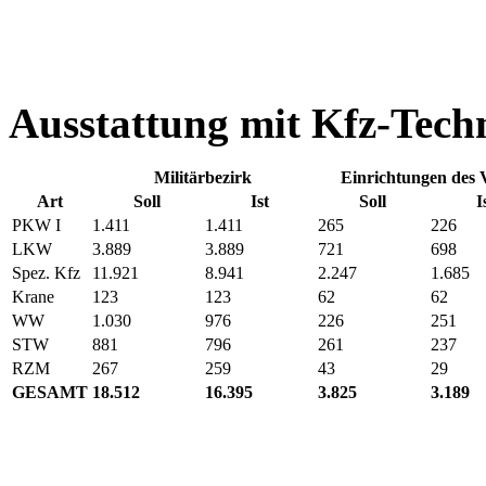
Ausstattung mit Kfz-Tech
Militärbezirk
Einrichtungen des 
Art
Soll
Ist
Soll
I
PKW I
1.411
1.411
265
226
LKW
3.889
3.889
721
698
Spez. Kfz
11.921
8.941
2.247
1.685
Krane
123
123
62
62
WW
1.030
976
226
251
STW
881
796
261
237
RZM
267
259
43
29
GESAMT
18.512
16.395
3.825
3.189