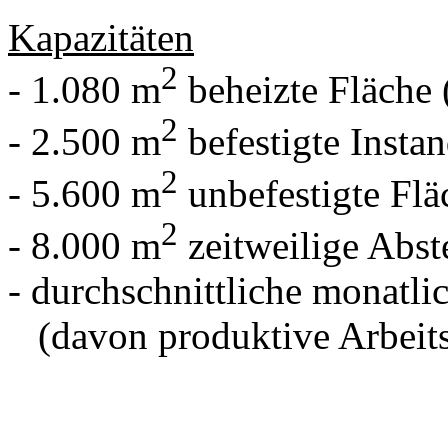
Kapazitäten
2
- 1.080 m
beheizte Fläch
2
- 2.500 m
befestigte Insta
2
- 5.600 m
unbefestigte Flä
2
- 8.000 m
zeitweilige Abste
- durchschnittliche monatli
(davon produktive Arbeits