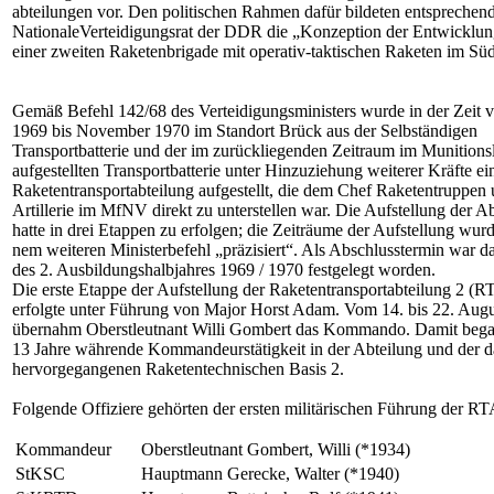
abteilungen vor. Den politischen Rahmen dafür bildeten ent­spreche
NationaleVerteidigungsrat der DDR die „Konzeption der Entwicklung
einer zweiten Raketenbrigade mit operativ-tak­tischen Raketen im 
Gemäß Befehl 142/68 des Verteidigungs­ministers wurde in der Zeit
1969 bis November 1970 im Standort Brück aus der Selbständigen
Transportbatterie und der im zurückliegenden Zeitraum im Munitions­
aufgestellten Transportbatterie unter Hinzuziehung weiterer Kräfte ei
Raketen­transportabteilung aufgestellt, die dem Chef Raketentruppen
Artillerie im MfNV di­rekt zu unterstellen war. Die Aufstellung der A
hatte in drei Etappen zu erfolgen; die Zeiträume der Aufstellung wurd
nem weiteren Ministerbefehl „präzisiert“. Als Abschlusstermin war d
des 2. Ausbildungshalbjahres 1969 / 1970 festge­legt worden.
Die erste Etappe der Aufstellung der Rake­tentransportabteilung 2 (R
erfolgte unter Führung von Major Horst Adam. Vom 14. bis 22. Aug
übernahm Oberst­leutnant Willi Gombert das Kommando. Damit bega
13 Jahre währende Kommandeurstätigkeit in der Abteilung und der d
hervorgegangenen Raketentechnischen Basis 2.
Folgende Offiziere gehörten der ersten militärischen Führung der RT
Kommandeur
Oberstleutnant Gombert, Willi (*1934)
StKSC
Hauptmann Gerecke, Walter (*1940)