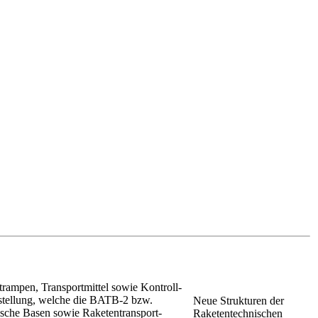
trampen, Transportmittel sowie Kon­troll-
rstellung, welche die BATB-2 bzw.
Neue Strukturen der
sche Basen sowie Raketentransport­
Raketen­technischen