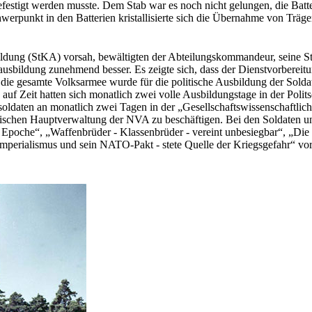
festigt werden muss­te. Dem Stab war es noch nicht gelungen, die Batte
wer­punkt in den Batterien kristallisierte sich die Übernahme von Träg
ng (StKA) vor­sah, bewältigten der Abteilungskommandeur, seine Stellv
bildung zuneh­mend besser. Es zeigte sich, dass der Dienstvorbereitung
e gesamte Volks­armee wurde für die politische Ausbildung der Soldaten
uf Zeit hatten sich monatlich zwei volle Ausbildungstage in der Polits
oldaten an monatlich zwei Tagen in der „Gesellschaftswissenschaftliche
itischen Haupt­verwaltung der NVA zu beschäftigen. Bei den Soldaten u
oche“, „Waffenbrüder - Klassenbrüder - vereint unbesieg­bar“, „Die D
 Imperia­lismus und sein NATO-Pakt - stete Quelle der Kriegsgefahr“ vo