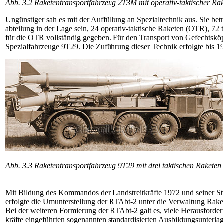
Abb. 3.2 Raketentransportfahrzeug 2T3M mit operativ-taktischer Ra
Ungünstiger sah es mit der Auffüllung an Spezialtechnik aus. Sie be
abteilung in der Lage sein, 24 operativ-taktische Raketen (OTR), 72
für die OTR vollständig gegeben. Für den Transport von Gefechtskö
Spezial­fahr­zeuge 9T29. Die Zuführung dieser Technik erfolgte bis 1
Abb. 3.3 Raketentransportfahrzeug 9T29 mit drei taktischen Raket
Mit Bildung des Kommandos der Landstreitkräfte 1972 und seiner Sta
erfolgte die Umunterstellung der RTAbt-2 unter die Verwaltung Ra
Bei der weiteren Formierung der RTAbt-2 galt es, viele Herausforder
kräfte eingeführten sogenannten standardisierten Ausbildungsunterlag