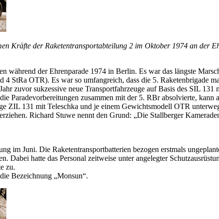
men Kräfte der Raketentransportabteilung 2 im Oktober 1974 an der Ehr
n während der Ehrenparade 1974 in Berlin. Es war das längste Marsch
4 StRa OTR). Es war so umfangreich, dass die 5. Raketenbrigade mate
 Jahr zuvor sukzessive neue Transportfahrzeuge auf Basis des SIL 131 
 die Paradevorbereitungen zusammen mit der 5. RBr absolvierte, kann a
euge ZIL 131 mit Teleschka und je einem Gewichtsmodell OTR unterw
terziehen. Richard Stuwe nennt den Grund: „Die Stallberger Kameraden
bung im Juni. Die Raketentransportbatterien bezogen erstmals ungepla
Dabei hatte das Personal zeitweise unter angelegter Schutzausrüstung
e zu.
en die Bezeichnung „Monsun“.