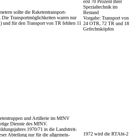
erst 70 Prozent ihrer
Spezialtechnik im
etern sollte die Raketentransport­
Bestand
. Die Transportmöglichkeiten wa­ren nur
Vorgabe: Transport von
 und für den Transport von TR fehlten 11
24 OTR, 72 TR und 18
Gefechtsköpfen
ketentruppen und Artillerie im MfNV
rtige Dienste des MfNV.
ldungsjahres 1970/71 in die Landstreit­
1972 wird die RTAbt-2
ser Abteilung nur für die allgemein-