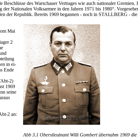
nde Beschlüsse des Warschauer Vertrages wie auch nationaler Gremien. 
 der Nationalen Volksarmee in den Jahren 1971 bis 1980“. Vorgesehen 
Süden der Republik. Bereits 1969 begannen - noch in STALLBERG - die 
 vom Mai
lager 2
ne
 und
bteilung
en in ei­
as Ende
TAbt-2)
ust 1969
nn seine
araus
Abt-2 an:
Abb 3.1 Oberstleutnant Willi Gombert übernahm 1969 die