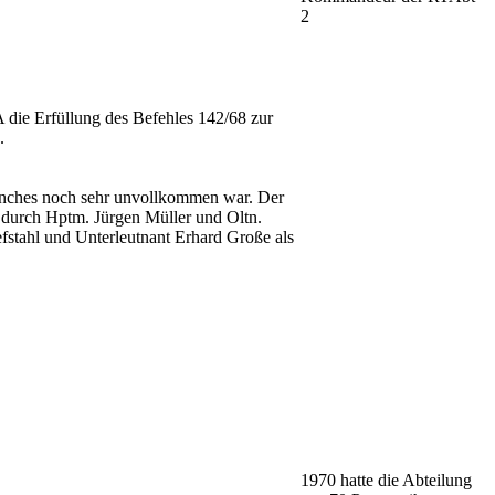
2
 die Erfüllung des Befehles 142/68 zur
.
manches noch sehr unvollkommen war. Der
durch Hptm. Jürgen Mül­ler und Oltn.
stahl und Unterleut­nant Erhard Große als
1970 hatte die Abteilung