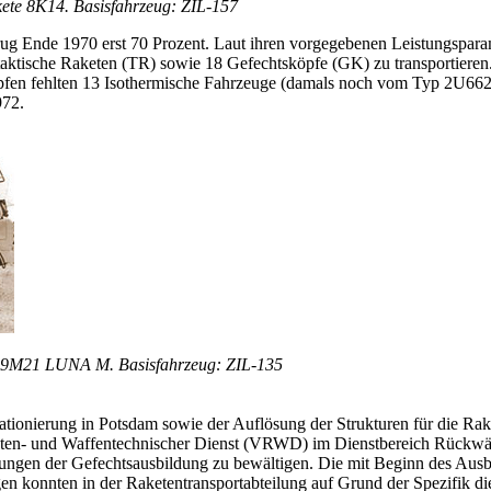
kete 8K14. Basisfahrzeug: ZIL-157
trug Ende 1970 erst 70 Prozent. Laut ihren vorgegebenen Leistungsparam
 taktische Raketen (TR) sowie 18 Gefechtsköpfe (GK) zu transportieren
pfen fehlten 13 Isothermische Fahr­zeuge (damals noch vom Typ 2U662)
972.
en 9M21 LUNA M. Basisfahrzeug: ZIL-135
tionierung in Pots­dam sowie der Auflösung der Strukturen für die Ra
keten- und Waffen­technischer Dienst (VRWD) im Dienstbereich Rückwä
ungen der Ge­fechts­ausbildung zu bewältigen. Die mit Beginn des Ausbi
en kon­nten in der Raketentransportabteilung auf Grund der Spezifik die