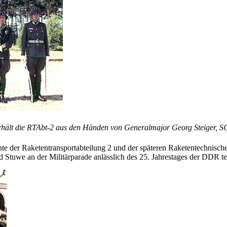
hält die RTAbt-2 aus den Händen von Generalmajor Georg Steiger, 
 der Raketen­transportabteilung 2 und der späteren Ra­ketentechnischen
tuwe an der Militärparade an­lässlich des 25. Jahres­tages der DDR tei