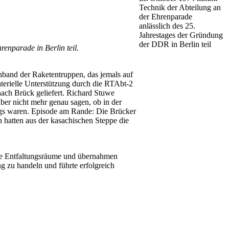
Technik der Abteilung an
der Ehrenparade
anlässlich des 25.
Jahrestages der Gründung
der DDR in Berlin teil
enparade in Berlin teil.
band der Raketentruppen, das jemals auf
rielle Unterstüt­zung durch die RTAbt-2
nach Brück geliefert. Richard Stuwe
ber nicht mehr genau sagen, ob in der
egs waren. Episode am Rande: Die Brücker
 hatten aus der kasachischen Steppe die
nte Entfaltungsräume und übernah­men
 zu handeln und führte erfolg­reich