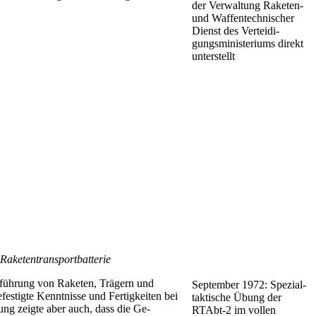
der Ver­waltung Raketen-
und Waffen­technischer
Dienst des Verteidi­
gungsministeriums direkt
unter­stellt
Raketentransportbatterie
uführung von Raketen, Trägern und
September 1972: Spezial-
estigte Kenntnisse und Fertigkei­ten bei
taktische Übung der
ng zeigte aber auch, dass die Ge­
RTAbt-2 im vollen