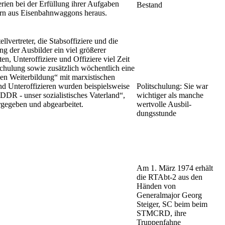
rien bei der Erfüllung ihrer Auf­gaben
Bestand
ern aus Eisenbahn­waggons heraus.
ertreter, die Stabsoffiziere und die
 der Ausbilder ein viel grö­ßerer
, Unteroffiziere und Offi­ziere viel Zeit
chulung sowie zu­sätzlich wöchent­lich eine
n Wei­terbildung“ mit marxis­tischen
nd Unteroffizieren wurden bei­spielsweise
Politschulung: Sie war
DR - unser sozialistisches Vaterland“,
wichtiger als manche
rgegeben und abgearbeitet.
wertvolle Ausbil­
dungsstunde
Am 1. März 1974 erhält
die RTAbt-2 aus den
Händen von
Generalmajor Georg
Steiger, SC beim beim
STMCRD, ihre
Truppenfahne