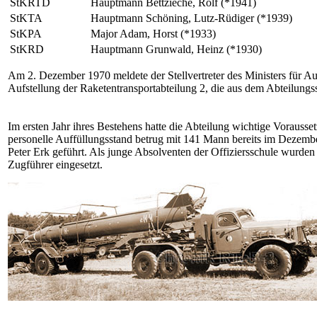
StKRTD
Hauptmann Bettzieche, Rolf (*1941)
StKTA
Hauptmann Schöning, Lutz-Rüdiger (*1939)
StKPA
Major Adam, Horst (*1933)
StKRD
Hauptmann Grunwald, Heinz (*1930)
Am 2. Dezember 1970 meldete der Stellvertreter des Ministers für A
Aufstellung der Raketentransportabteilung 2, die aus dem Abteilungss
Im ersten Jahr ihres Bestehens hatte die Abteilung wichtige Voraus
personelle Auffüllungsstand betrug mit 141 Mann bereits im Dezembe
Peter Erk geführt. Als junge Absolventen der Offiziersschule wurden
Zugführer eingesetzt.