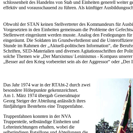
schlossenheit des Handelns von Stab und Einheiten generell weiter ge
effektiv und vorausschauend zu führen. Als künftiger Ausbildungssch
Obwohl der STAN keinen Stellvertreter des Kommandeurs für Ausbildu
Vorgesetzten in den Einheiten gemeinsam die Probleme der Gefechtsaus
Stellenwert eingeräumt werden musste. Analog den Festlegungen für di
eingeräumt. Die Soldaten im Grundwehrdienst und die Unteroffiziere a
Stunde im Rahmen der „Aktuell-politischen Information“, die Berufss
Schriften, SED-Materialien und diversen Agitations­schriften der Pol
solche Themen wie „Der Marxismus/ Leni­nismus - Kompass unserer Ep
„Besser auf den Krieg vorbereitet sein als der Aggressor“ oder „Der
Das Jahr 1974 war in der RTAbt-2 durch zwei
besondere Höhepunkte gekennzeich­net.
Am 1. März 1974 übergab Generalmajor
Georg Steiger der Abteilung anlässlich ihres
fünfjährigen Bestehens eine Trup­penfahne.
Truppenfahnen konnten in der NVA
Truppenteile, selbständige Einheiten und
Lehreinrichtungen erhalten, wobei die
selbständigen Bataillone und Abteilun­gen die