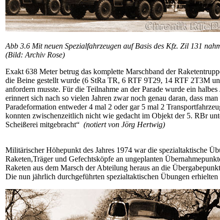
Abb 3.6 Mit neuen Spezialfahrzeugen auf Basis des Kfz. Zil 131 nah
(Bild: Archiv Rose)
Exakt 638 Meter betrug das komplette Marschband der Raketentruppe
die Beine gestellt wurde (6 StRa TR, 6 RTF 9T29, 14 RTF 2T3M und 
anfordern musste. Für die Teilnahme an der Parade wurde ein halbes
erinnert sich nach so vielen Jahren zwar noch genau daran, dass man
Paradeformation entweder 4 mal 2 oder gar 5 mal 2 Transportfahrz
konnten zwischenzeitlich nicht wie gedacht im Objekt der 5. RBr un
Scheißerei mitge­bracht“
(notiert von Jörg Hertwig)
Militärischer Höhepunkt des Jahres 1974 war die spezialtaktische Ü
Raketen,Träger und Gefechtsköpfe an ungeplanten Übernahmepunkten. 
Raketen aus dem Marsch der Abteilung heraus an die Übergabepunkt
Die nun jährlich durchgeführten spezialtaktischen Übungen erhielt