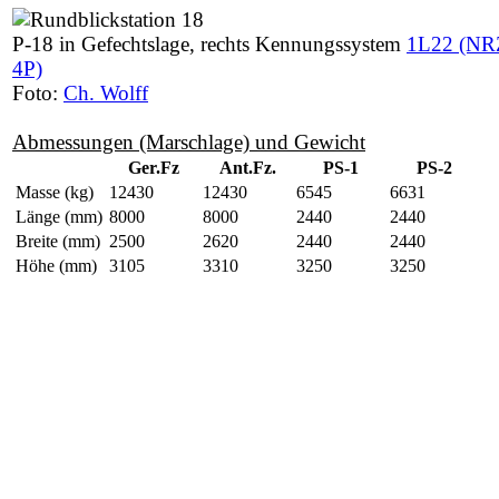
P-18 in Gefechtslage, rechts Kennungssystem
1L22 (NR
4P)
Foto:
Ch. Wolff
Abmessungen (Marschlage) und Gewicht
Ger.Fz
Ant.Fz.
PS-1
PS-2
Masse (kg)
12430
12430
6545
6631
Länge (mm)
8000
8000
2440
2440
Breite (mm)
2500
2620
2440
2440
Höhe (mm)
3105
3310
3250
3250