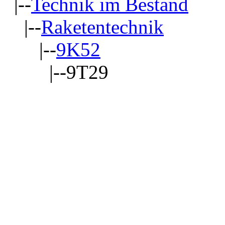
|--
Technik im Bestand
|--
Raketentechnik
|--
9K52
|--9T29