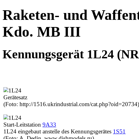
Raketen- und Waffent
Kdo. MB III
Kennungsgerät 1L24 (NR
Gerätesatz
(Foto: http://1516.ukrindustrial.com/cat.php?oid=20734
Start-Leitstation
9A33
1L24 eingebaut anstelle des Kennungsgerätes
1S51
(Foto: A. Dedin, www.dishmodels.ru)