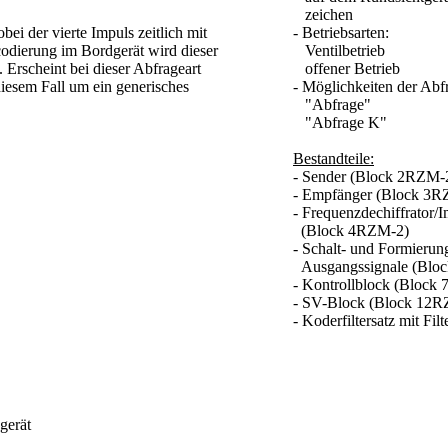
zeichen
bei der vierte Impuls zeitlich mit
- Betriebsarten:
odierung im Bordgerät wird dieser
Ventilbetrieb
 Erscheint bei dieser Abfrageart
offener Betrieb
iesem Fall um ein generisches
- Möglichkeiten der Abf
"Abfrage"
"Abfrage K"
Bestandteile:
- Sender (Block 2RZM-
- Empfänger (Block 3R
- Frequenzdechiffrator/I
(Block 4RZM-2)
- Schalt- und Formierun
Ausgangssignale (Blo
- Kontrollblock (Block
- SV-Block (Block 12
- Koderfiltersatz mit Fil
gerät