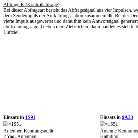
Abfrage K (Kontrollabfrage)
:
Bei dieser Abfrageart besteht das Abfragesignal aus vier Impulsen, wo
dem Sendeimpuls der Aufklärungsstation zusammenfällt. Bei der Dec
vierte Impuls ausgewertet und daraufhin kein Antwortsignal generiert.
ein Kennungssignal neben dem Zielzeichen, dann handelt es sich in d
Luftziel.
Einsatz in
1S91
Einsatz in
9A33
Antennen Kennungsgerät
Antenne Kennungs
2 Yagi-Antennen
Halbdipol