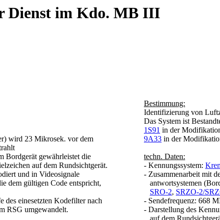
r Dienst im Kdo. MB III
Bestimmung:
Identifizierung von Luf
Das System ist Bestandte
1S91
in der Modifikati
ter) wird 23 Mikrosek. vor dem
9A33
in der Modifikat
rahlt
m Bordgerät gewährleistet die
techn. Daten:
elzeichen auf dem Rundsichtgerät.
- Kennungssystem:
Krem
iert und in Videosignale
- Zusammenarbeit mit d
ie dem gültigen Code entspricht,
antwortsystemen (Bord
SRO-2
,
SRZO-2/SRZ
 des einesetzten Kodefilter nach
- Sendefrequenz: 668 
 dem RSG umgewandelt.
- Darstellung des Kennu
auf dem Rundsichtgerä