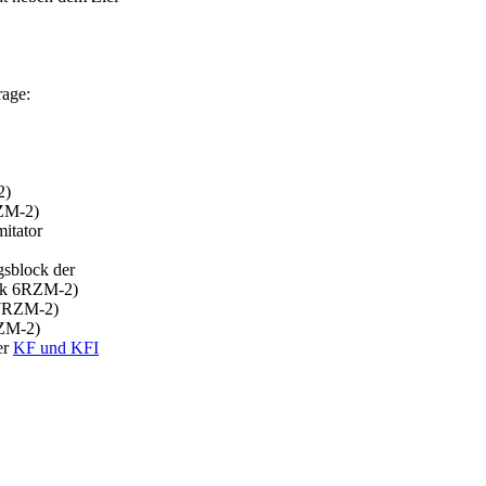
rage:
2)
ZM-2)
mitator
gsblock der
ck 6RZM-2)
 7RZM-2)
RZM-2)
ter
KF und KFI