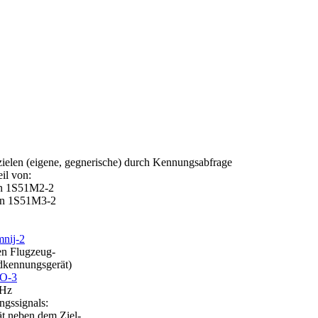
tzielen (eigene, gegnerische) durch Kennungsabfrage
il von:
on 1S51M2-2
ion 1S51M3-2
nij-2
en Flugzeug-
kennungsgerät)
O-3
MHz
ngssignals:
t neben dem Ziel-