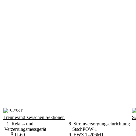
Trennwand zwischen Sektionen
S
1 Relais- und
8 Stromversorgungseinrichtung
1
Verzerrungsmessgerät
StschPOW-1
2
ÄTI-69
9 EWZ T-206MT
3