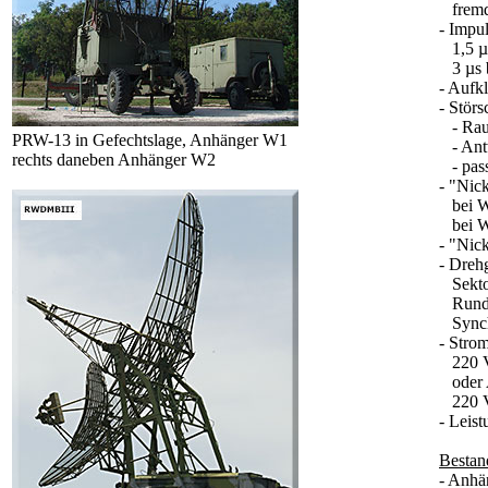
fremdg
- Impu
1,5 µ
3 µs b
- Aufk
- Störs
- Rau
PRW-13 in Gefechtslage, Anhänger W1
- Antw
rechts daneben Anhänger W2
- pass
- "Nic
bei Wi
bei Wi
- "Nick
- Dreh
Sektor
Rundsi
Synchr
- Stro
220 V
oder 
220 V
- Leis
Bestan
- Anhä