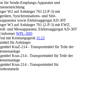
 für Sende-Empfangs-Apparatur und
neneinrichtung
nger W2 auf Anhänger 761 (2-P-3) mit
eräten, Synchronisations- und Stör-
apparatur sowie Elektroaggregat AD-30T
nger W3 auf Anhänger 761 (2-P-3) mit EWZ,
ll- und Messapparatur, Elektroaggregat AD-30T
Umformer
WPL-30D
Ural mit Kennungsgerät
1L22
gmittel für Anhänger
mittel KraZ-214 - Transportmittel für Teile der
nnenanlage
mittel Kraz-214 - Transportmittel für Teile der
nnenanlage
mittel Kraz-214 - Transportmittel für
ltrommeln