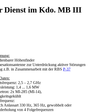
r Dienst im Kdo. MB III
mmung:
dienbarer Höhenfinder
sationsantenne zur Unterdrückung aktiver Störungen
g z.B. in Zusammenarbeit mit der RBS
P-37
 Daten:
itsfrequenz: 2,5 – 2,7 GHz
sleistung: 1,4 ... 1,6 MW
etron: 2x MI-285 (MI-14),
gkeitsgekühlt
efrequenz:
h Anlassart 330 Hz, 365 Hz, gewobbelt oder
rholung von 4 Folgefrequenzen