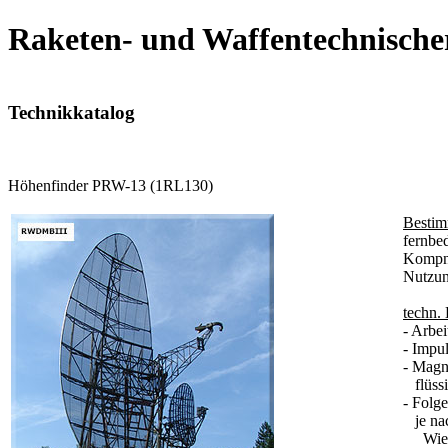
Raketen- und Waffentechnische
Technikkatalog
Höhenfinder PRW-13 (1RL130)
Besti
fernbe
Kompne
Nutzun
techn.
- Arbe
- Impul
- Magn
flüssi
- Folg
je nac
Wiede