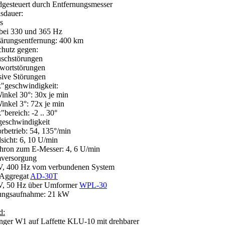
esteuert durch Entfernungsmesser
lsdauer:
s
ei 330 und 365 Hz
lärungsentfernung: 400 km
chutz gegen:
schstörungen
ortstörungen
ive Störungen
k"geschwindigkeit:
nkel 30°: 30x je min
nkel 3°: 72x je min
"bereich: -2 .. 30°
geschwindigkeit
betrieb: 54, 135°/min
cht: 6, 10 U/min
on zum E-Messer: 4, 6 U/min
mversorgung
, 400 Hz vom verbundenen System
Aggregat
AD-30T
, 50 Hz über Umformer
WPL-30
tungsaufnahme: 21 kW
d:
nger W1 auf Laffette KLU-10 mit drehbarer