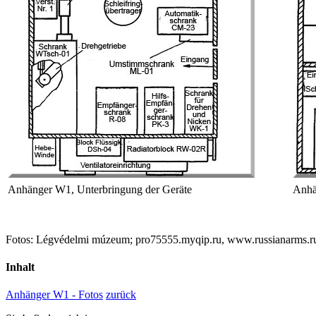
Anhänger W1, Unterbringung der Geräte
Anhä
Fotos: Légvédelmi múzeum; pro75555.myqip.ru
, www.russianarms.r
Inhalt
Anhänger W1 - Fotos
zurück