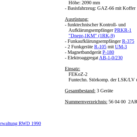
Höhe: 2090 mm
- Basisfahrzeug: GAZ-66 mit Koffer
Ausrüstung:
- funktechnischer Kontroll- und
Aufklärungsempfänger
PRKR-1
"Dnepr-1KM" (1RK-9)
- Funkaufklärungsempfänger
R-375
- 2 Funkgeräte
R-105
mit
UM-3
- Magnetbandgerät
P-180
- Elektroaggregat
AB-1-0/230
Einsatz:
FEKoZ-2
Funtechn. Störkomp. der LSK/LV
Gesamtbestand:
3 Geräte
Nummernverzeichnis:
56 04 00 2A
Verwaltung RWD 1990