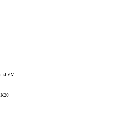
 und VM
RK20