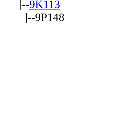
|--
9K113
|--9P148