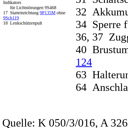
Indikators
für Lichtstörungen 9S468
32 Akkumul
17 Starteinrichtung
9P135M
ohne
9Sch119
34 Sperre f
18 Lenkschützenpult
36, 37 Zugg
40 Brustum
124
63 Halteru
64 Anschl
Quelle: K 050/3/016, A 32