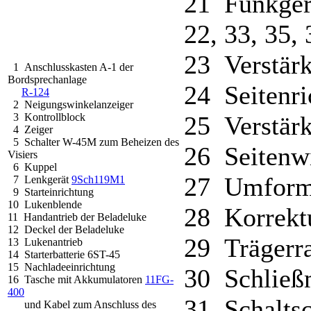
21 Funkge
22, 33, 35,
23 Verstär
1 Anschlusskasten A-1 der
Bordsprechanlage
24 Seitenri
R-124
2 Neigungswinkelanzeiger
3 Kontrollblock
25 Verstärk
4 Zeiger
5 Schalter W-45M zum Beheizen des
26 Seitenw
Visiers
6 Kuppel
27 Umform
7 Lenkgerät
9Sch119M1
9 Starteinrichtung
10 Lukenblende
28 Korrekt
11 Handantrieb der Beladeluke
12 Deckel der Beladeluke
29 Trägerr
13 Lukenantrieb
14 Starterbatterie 6ST-45
15 Nachladeeinrichtung
30 Schließ
16 Tasche mit Akkumulatoren
11FG-
400
31 Schalts
und Kabel zum Anschluss des