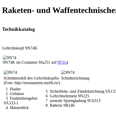
Raketen- und Waffentechnische
Technikkatalog
Gefechtskopf 9N74K
9N74K im Container 9Ja251 auf
9T114
Schnittmodell des Gefechtskopfes
Schnittzeichnung
(Foto: http://russianarms.mybb.ru/)
1 Haube
5 Sicherheits- und Zündeinrichtung 9Ä13
2 Gehäuse
6 Gefechtselement 9N225
3 Funkhöhengeber
7 zentrale Sprengladung 9Ch313
9Ä333-1
8 Batterie 9B246
4 Massestück