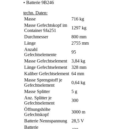
• Batterie 9B246
techn. Daten:
Masse
716 kg
Masse Gefechtskopf im
1297 kg
Container 9Ja251
Durchmesser
800 mm
Länge
2755 mm
Anzahl
95
Gefechtselemente
Masse Gefechtselement
3,84 kg
Länge Gefechtselement
328 mm
Kaliber Gefechtselement
64 mm
Masse Sprengstoff je
0,64 kg
Gefechtselement
Masse Splitter
5 g
Anz. Splitter je
300
Gefechtselement
Öffnungshöhe
3000 m
Gefechtskopf
Batterie Nennspannung
28,5 V
Batterie