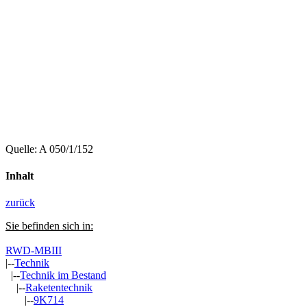
Quelle: A 050/1/152
Inhalt
zurück
Sie befinden sich in:
RWD-MBIII
|--
Technik
|--
Technik im Bestand
|--
Raketentechnik
|--
9K714