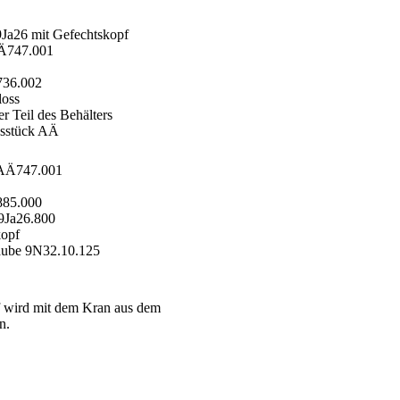
Ja26 mit Gefechtskopf
Ä747.001
36.002
oss
 Teil des Behälters
sstück AÄ
AÄ747.001
85.000
Ja26.800
opf
ube 9N32.10.125
 wird mit dem Kran aus dem
n.