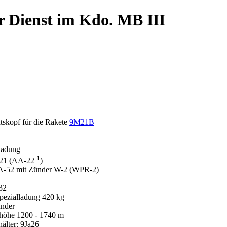
r Dienst im Kdo. MB III
tskopf für die Rakete
9M21B
 Ladung
1
1 (AA-22
)
2 mit Zünder W-2 (WPR-2)
32
pezialladung 420 kg
nder
shöhe 1200 - 1740 m
hälter: 9Ja26