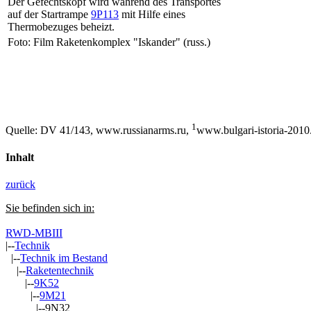
Der Gefechtskopf wird während des Transportes
auf der Startrampe
9P113
mit Hilfe eines
Thermobezuges beheizt.
Foto: Film Raketenkomplex "Iskander" (russ.)
1
Quelle: DV 41/143, www.russianarms.ru,
www.bulgari-istoria-2
Inhalt
zurück
Sie befinden sich in:
RWD-MBIII
|--
Technik
|--
Technik im Bestand
|--
Raketentechnik
|--
9K52
|--
9M21
|--9N32