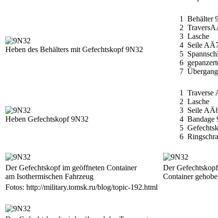
1 Behälter 9
2 TraversA
3 Lasche
4 Seile AÄ7
Heben des Behälters mit Gefechtskopf 9N32
5 Spannschl
6 gepanzerter
7 Übergang
1 Traverse 
2 Lasche
3 Seile AÄ8
Heben Gefechtskopf 9N32
4 Bandage 9
5 Gefechtsk
6 Ringschra
Der Gefechtskopf im geöffneten Container
Der Gefechtskopf
am Isothermischen Fahrzeug
Container gehobe
Fotos: http://military.tomsk.ru/blog/topic-192.html