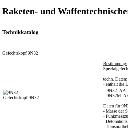
Raketen- und Waffentechnische
Technikkatalog
Gefechtskopf 9N32
Bestimmung:
Spezialgefech
techn. Daten:
- enthält die
9N32 AA-2
9N32M AA-5
Gefechtskopf 9N32
Daten für 9N
- Masse der S
- Funkmesszü
- Detonation
- Transportbe