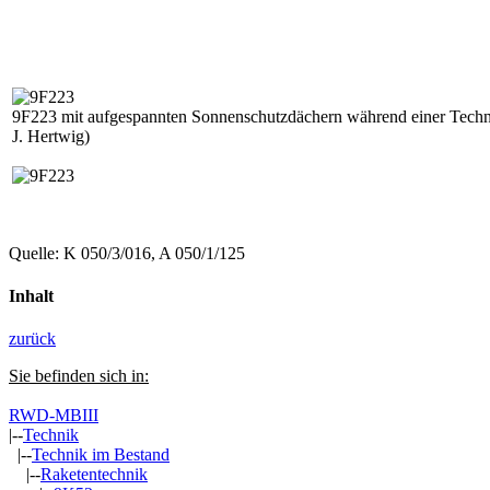
9F223 mit aufgespannten Sonnenschutzdächern während einer Techni
J. Hertwig)
Quelle: K 050/3/016, A 050/1/125
Inhalt
zurück
Sie befinden sich in:
RWD-MBIII
|--
Technik
|--
Technik im Bestand
|--
Raketentechnik