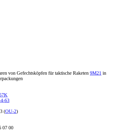
ren von Gefechtsköpfen für taktische Raketen
9M21
in
verpackungen
57K
4-63
3 (
OU-2
)
 07 00