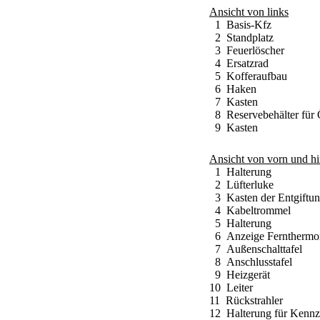
Ansicht von links
1 Basis-Kfz
2 Standplatz
3 Feuerlöscher
4 Ersatzrad
5 Kofferaufbau
6 Haken
7 Kasten
8 Reservebehälter für 
9 Kasten
Ansicht von vorn und hi
1 Halterung
2 Lüfterluke
3 Kasten der Entgiftu
4 Kabeltrommel
5 Halterung
6 Anzeige Fernthermo
7 Außenschalttafel
8 Anschlusstafel
9 Heizgerät
10 Leiter
11 Rückstrahler
12 Halterung für Kennz