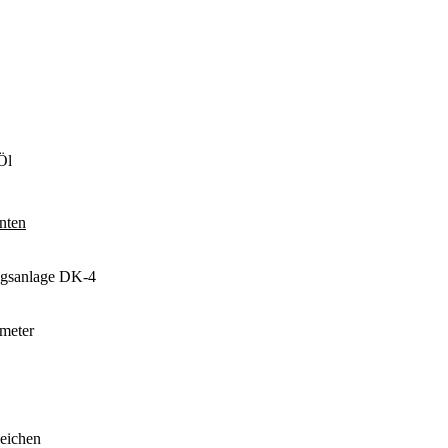
Öl
nten
ngsanlage DK-4
meter
eichen