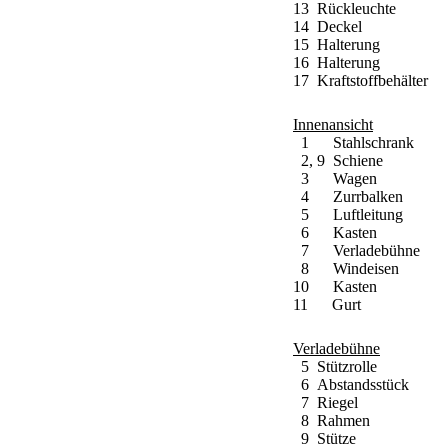
13 Rückleuchte
14 Deckel
15 Halterung
16 Halterung
17 Kraftstoffbehälter
Innenansicht
1 Stahlschrank
2, 9 Schiene
3 Wagen
4 Zurrbalken
5 Luftleitung
6 Kasten
7 Verladebühne
8 Windeisen
10 Kasten
11 Gurt
Verladebühne
5 Stützrolle
6 Abstandsstück
7 Riegel
8 Rahmen
9 Stütze