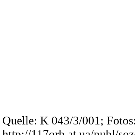
Quelle: K 043/3/001; Fotos
http://117orb.at.ua/publ/