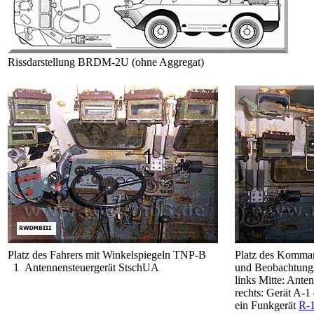
Rissdarstellung BRDM-2U (ohne Aggregat)
Platz des Fahrers mit Winkelspiegeln TNP-B
Platz des Komma
1 Antennensteuergerät StschUA
und Beobachtung
links Mitte: Ant
rechts: Gerät A-
ein Funkgerät
R-