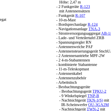
Höhe: 2,47 m
- 2 Funkgeräte
R-123
mit Antennensätzen
- Funkgerät
R-107
egat
- 10-m-Mast
- Bordsprechanlage
R-124
- Navigationsanlage
TNA-3
- Stromversorgungsaggregat
AB-1/
- Lade- und Verteilertafel ZRB
- Spannungsregler RN
- Antennenweiche PAF
- Antennensteuerungsgerät Stsch
- 2 Antennenantriebe MPF-2W
- 2 4-m-Stabantennen
- kombinierte Stabantenne
- 11-m-Teleskopmast
- Antennenkabel
- Antennenzubehör
- Arbeitstisch
- Beobachtungsgeräte
- Beobachtungsgerät
TPKU-2
- 9 Winkelspiegel
TNP-B
- Nachtsichtgerät
TKN-1(S)
mit
IR-Scheinwerfer
OU-3GA2M
- Nachtsichtgerät
TWN-2
mit