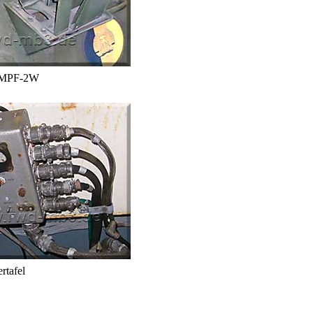
b MPF-2W
rtafel