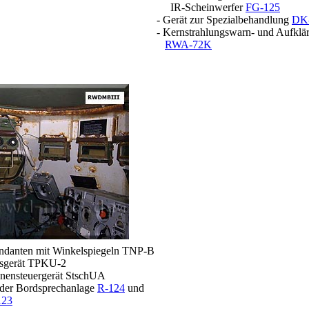
IR-Scheinwerfer
FG-125
- Gerät zur Spezialbehandlung
DK
- Kernstrahlungswarn- und Aufklä
RWA-72K
ndanten mit Winkelspiegeln TNP-B
sgerät TPKU-2
ennensteuergerät StschUA
1 der Bordsprechanlage
R-124
und
123