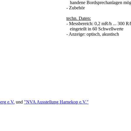
handene Bordsprechanlagen mög
- Zubehör
techn. Daten:
- Messbereich: 0,2 mR/h ... 300 R/
eingeteilt in 60 Schwellwerte
- Anzeige: optisch, akustisch
erg e.V.
und
"NVA Ausstellung Harnekop e.V."