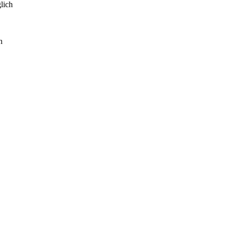
lich
h