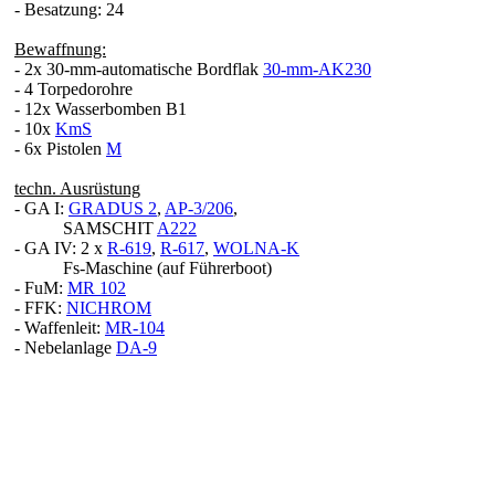
- Besatzung: 24
Bewaffnung:
- 2x 30-mm-automatische Bordflak
30-mm-AK230
- 4 Torpedorohre
- 12x Wasserbomben B1
- 10x
KmS
- 6x Pistolen
M
techn. Ausrüstung
- GA I:
GRADUS 2
,
AP-3/206
,
SAMSCHIT
A222
- GA IV: 2 x
R-619
,
R-617
,
WOLNA-K
Fs-Maschine (auf Führerboot)
- FuM:
MR 102
- FFK:
NICHROM
- Waffenleit:
MR-104
- Nebelanlage
DA-9