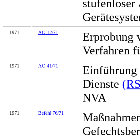
stufenlose
Gerätesyst
1971
AO 12/71
Erprobung 
Verfahren f
1971
AO 41/71
Einführung
Dienste
(R
NVA
1971
Befehl 76/71
Maßnahmen 
Gefechtsber