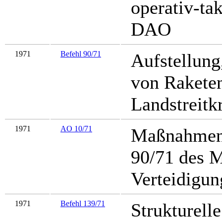
operativ-ta
DAO
1971
Befehl 90/71
Aufstellun
von Raketen
Landstreitk
1971
AO 10/71
Maßnahmen 
90/71 des M
Verteidigun
1971
Befehl 139/71
Strukturell