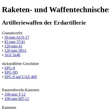
Raketen- und Waffentechnische
Artilleriewaffen der Erdartillerie
Granatwerfer
•
30-mm AGS-17
•
82-mm 37/41
•
120-mm 43
•
120-mm 2B11
•
AGI 3x40
rückstoßfreie Geschütze
•
SPG-9
•
SPG-9D
•
SPG-9 auf UAZ 469
Panzerabwehr-Kanonen
•
100-mm T-12
•
100-mm MT-12
Kanonen