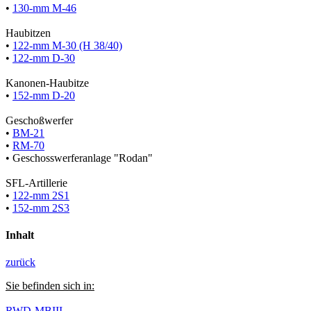
•
130-mm M-46
Haubitzen
•
122-mm M-30 (H 38/40)
•
122-mm D-30
Kanonen-Haubitze
•
152-mm D-20
Geschoßwerfer
•
BM-21
•
RM-70
• Geschosswerferanlage "Rodan"
SFL-Artillerie
•
122-mm 2S1
•
152-mm 2S3
Inhalt
zurück
Sie befinden sich in:
RWD-MBIII