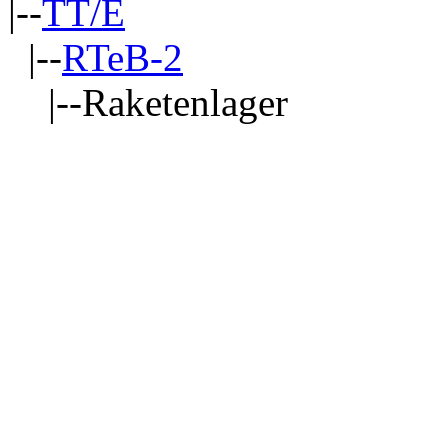
|--
TT/E
|--
RTeB-2
|--Raketenlager