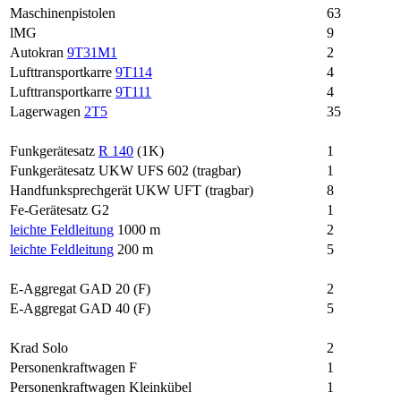
Maschinenpistolen
63
lMG
9
Autokran
9T31M1
2
Lufttransportkarre
9T114
4
Lufttransportkarre
9T111
4
Lagerwagen
2T5
35
Funkgerätesatz
R 140
(1K)
1
Funkgerätesatz UKW UFS 602 (tragbar)
1
Handfunksprechgerät UKW UFT (tragbar)
8
Fe-Gerätesatz G2
1
leichte Feldleitung
1000 m
2
leichte Feldleitung
200 m
5
E-Aggregat GAD 20 (F)
2
E-Aggregat GAD 40 (F)
5
Krad Solo
2
Personenkraftwagen F
1
Personenkraftwagen Kleinkübel
1