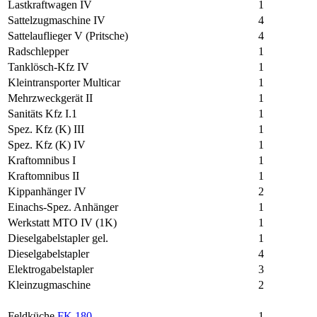
Lastkraftwagen IV
1
Sattelzugmaschine IV
4
Sattelauflieger V (Pritsche)
4
Radschlepper
1
Tanklösch-Kfz IV
1
Kleintransporter Multicar
1
Mehrzweckgerät II
1
Sanitäts Kfz I.1
1
Spez. Kfz (K) III
1
Spez. Kfz (K) IV
1
Kraftomnibus I
1
Kraftomnibus II
1
Kippanhänger IV
2
Einachs-Spez. Anhänger
1
Werkstatt MTO IV (1K)
1
Dieselgabelstapler gel.
1
Dieselgabelstapler
4
Elektrogabelstapler
3
Kleinzugmaschine
2
Feldküche
FK 180
1