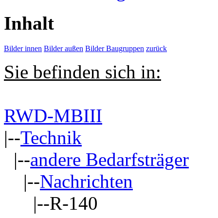
Inhalt
Bilder innen
Bilder außen
Bilder Baugruppen
zurück
Sie befinden sich in:
RWD-MBIII
|--
Technik
|--
andere Bedarfsträger
|--
Nachrichten
|--R-140