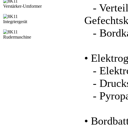
- Verteil
Verstärker-Umformer
Gefechts
Integriergerät
- Bordka
Rudermaschine
• Elektro
- Elektro
- Drucks
- Pyropa
• Bordbat