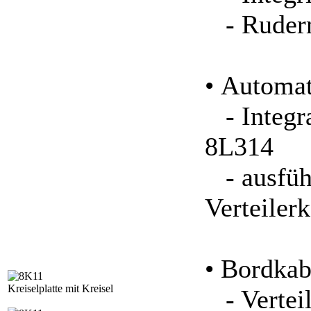
- Ruderm
• Automat
- Integra
8L314
- ausfüh
Verteiler
• Bordkab
Kreiselplatte mit Kreisel
- Vertei