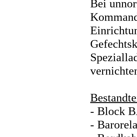
Bei unnor
Kommando
Einrichtu
Gefechtsk
Spezialla
vernichte
Bestandte
- Block 
- Barorel