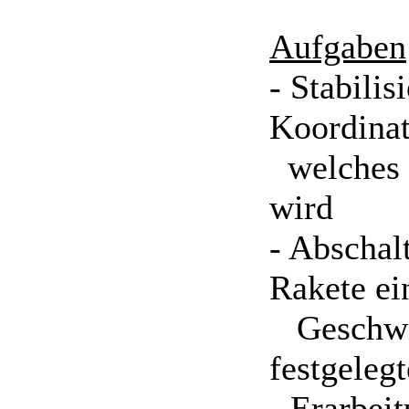
Aufgaben
- Stabili
Koordina
welches v
wird
- Abschal
Rakete ei
Geschwind
festgeleg
- Erarbei