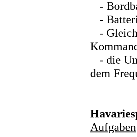
- Bordba
- Batteri
- Gleichr
Kommand
- die Um
dem Frequ
Havaries
Aufgaben