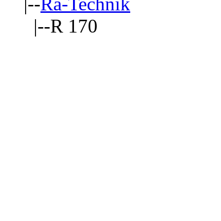
|--
Ra-Technik
|--R 170