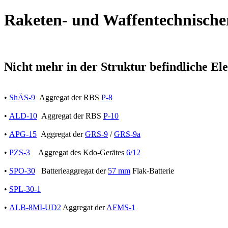
Raketen- und Waffentechnische
Nicht mehr in der Struktur befindliche El
•
ShÄS-9
Aggregat der RBS
P-8
•
ALD-10
Aggregat der RBS
P-10
•
APG-15
Aggregat der
GRS-9
/
GRS-9a
•
PZS-3
Aggregat des Kdo-Gerätes
6/12
•
SPO-30
Batterieaggregat der
57 mm
Flak-Batterie
•
SPL-30-1
•
ALB-8MI-UD2
Aggregat der
AFMS-1