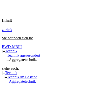
Inhalt
zurück
Sie befinden sich in:
RWD-MBIII
|--
Technik
|--
Technik ausgesondert
|--Aggregatetechnik.
siehe auch:
|--
Technik
|--
Technik im Bestand
|--
Aggregatetechnik