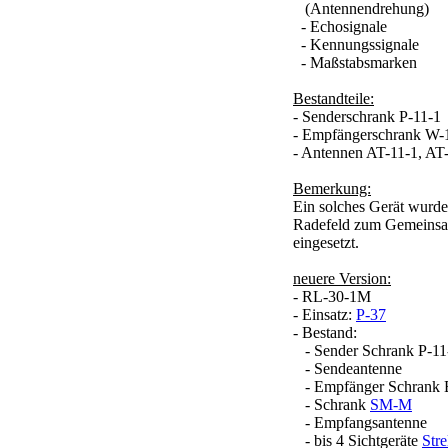
(Antennendrehung)
- Echosignale
- Kennungssignale
- Maßstabsmarken
Bestandteile:
- Senderschrank P-11-1
- Empfängerschrank W-
- Antennen AT-11-1, AT
Bemerkung:
Ein solches Gerät wurde
Radefeld zum Gemeins
eingesetzt.
neuere Version:
- RL-30-1M
- Einsatz:
P-37
- Bestand:
- Sender Schrank P-11
- Sendeantenne
- Empfänger Schrank 
- Schrank
SM-M
- Empfangsantenne
- bis 4 Sichtgeräte
Str