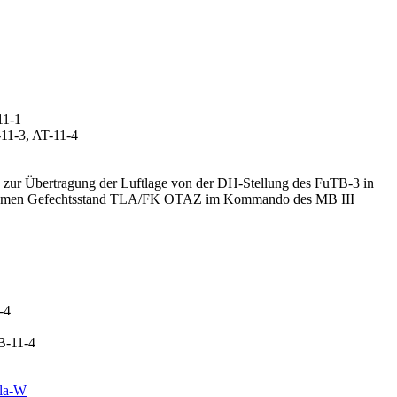
11-1
-11-3, AT-11-4
 zur Übertragung der Luftlage von der DH-Stellung des FuTB-3 in
amen Gefechtsstand TLA/FK OTAZ im Kommando des MB III
-4
B-11-4
ela-W