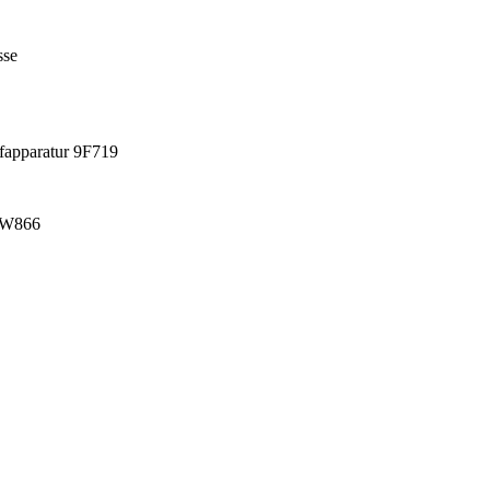
sse
üfapparatur 9F719
 9W866