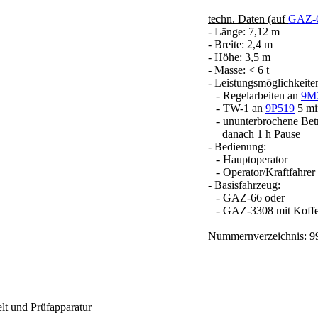
techn. Daten (auf
GAZ-
- Länge: 7,12 m
- Breite: 2,4 m
- Höhe: 3,5 m
- Masse: < 6 t
- Leistungsmöglichkeite
- Regelarbeiten an
9M
- TW-1 an
9P519
5 mi
- ununterbrochene Betri
danach 1 h Pause
- Bedienung:
- Hauptoperator
- Operator/Kraftfahrer
- Basisfahrzeug:
- GAZ-66 oder
- GAZ-3308 mit Koff
Nummernverzeichnis:
99
lt und Prüfapparatur