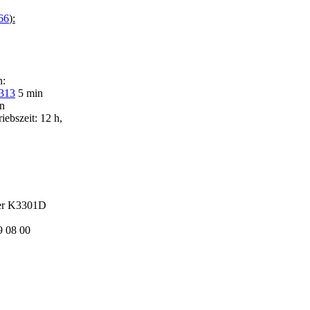
66
):
n:
313
5 min
n
ebszeit: 12 h,
er K3301D
 08 00