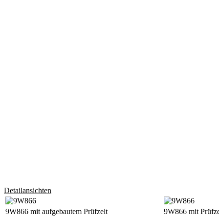
Detailansichten
9W866 mit aufgebautem Prüfzelt
9W866 mit Prüfze