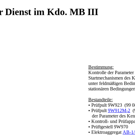
r Dienst im Kdo. MB III
Bestimmung:
Kontrolle der Parameter
Startmechanismen des 
unter feldmäßigen Bedin
stationären Bedingunge
Bestandteile:
• Prüfpult 9W923 (99 0
• Prüfpult
9W912M-2
(9
der Parameter des Ken
• Kontroll- und Prüfapp
• Prüftgestell 9W970
• Elektroaggregat
AB-1/