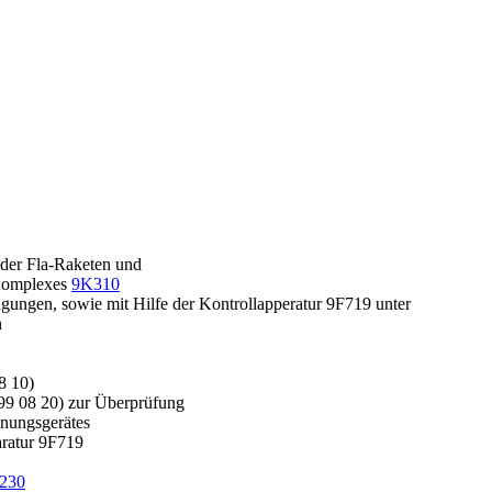
 der Fla-Raketen und
Komplexes
9K310
gungen, sowie mit Hilfe der Kontrollapperatur 9F719 unter
n
8 10)
9 08 20) zur Überprüfung
nungsgerätes
aratur 9F719
230