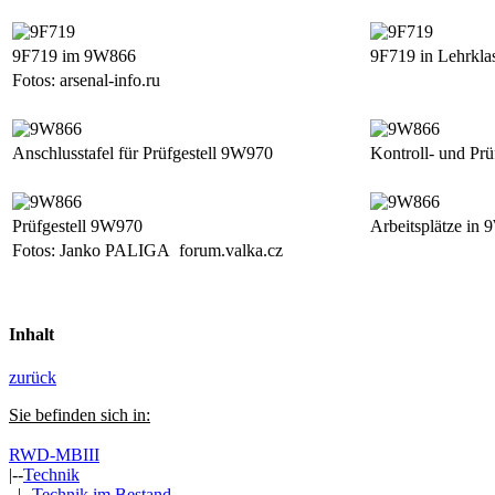
9F719 im 9W866
9F719 in Lehrkla
Fotos: arsenal-info.ru
Anschlusstafel für Prüfgestell 9W970
Kontroll- und Pr
Prüfgestell 9W970
Arbeitsplätze in
Fotos: Janko PALIGA forum.valka.cz
Inhalt
zurück
Sie befinden sich in:
RWD-MBIII
|--
Technik
|--
Technik im Bestand