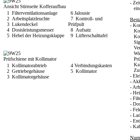
- Ze
Ansicht Stirnseite Kofferaufbau
eine
1 Filterventilationsanlage
6 Jalousie
2 Arbeitsplatzleuchte
7 Kontroll- und
Best
3 Lukendeckel
Prüfpult
- Kon
4 Dosisleistungsmesser
8 Aufsatz
Kont
5 Hebel der Heizungsklappe
9 Lüfterschalttafel
Koll
Sign
Verb
Wide
Prüfschiene mit Kollimator
Prüf
Kab
1 Kollimatorabtrieb
4 Verbindungskasten
Zusa
2 Getriebegehäuse
5 Kollimator
- El
3 Kollimatorgehäuse
- Ak
- Arb
- He
- Fil
- Do
- Fe
- La
- En
- Ka
Numm