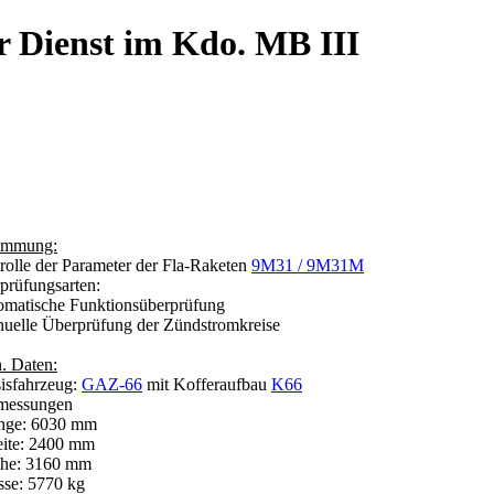
r Dienst im Kdo. MB III
immung:
rolle der Parameter der Fla-Raketen
9M31 / 9M31M
prüfungsarten:
tomatische Funktionsüberprüfung
nuelle Überprüfung der Zündstromkreise
n. Daten:
sisfahrzeug:
GAZ-66
mit Kofferaufbau
K66
messungen
ge: 6030 mm
te: 2400 mm
e: 3160 mm
sse: 5770 kg