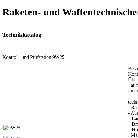
Raketen- und Waffentechnische
Technikkatalog
Kontroll- und Prüfstation 9W25
Best
Kont
Über
- au
- ma
tech
- Ba
- Ab
Län
Brei
Höh
- Ma