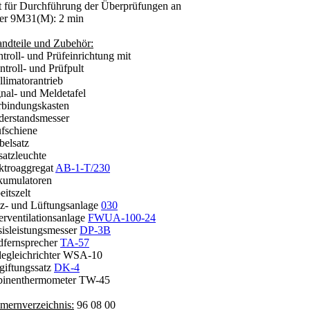
it für Durchführung der Überprüfungen an
r 9M31(M): 2 min
andteile und Zubehör:
troll- und Prüfeinrichtung mit
roll- und Prüfpult
imatorantrieb
al- und Meldetafel
indungskasten
rstandsmesser
schiene
elsatz
tzleuchte
ektroaggregat
AB-1-T/230
kumulatoren
eitszelt
iz- und Lüftungsanlage
030
terventilationsanlage
FWUA-100-24
sisleistungsmesser
DP-3B
ldfernsprecher
TA-57
degleichrichter WSA-10
tgiftungssatz
DK-4
binenthermometer TW-45
ernverzeichnis:
96 08 00