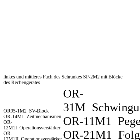
linkes und mittleres Fach des Schrankes SP-2M2 mit Blöcke
des Rechengerätes
OR-
31M Schwingun
OR95-1M2 SV-Block
OR-14M1 Zeitmechanismen
OR-11M1 Pegel
OR-
12M1I Operationsverstärker
OR-21M1 Folg
OR-
12M1II Operationsverstärker