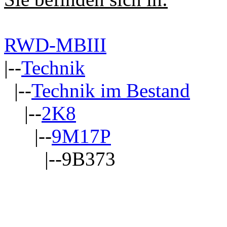
RWD-MBIII
|--
Technik
|--
Technik im Bestand
|--
2K8
|--
9M17P
|--9B373