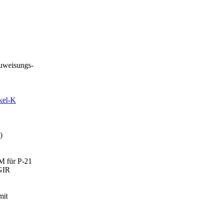
uweisungs-
Ä
kel-K
)
 für P-21
GIR
mit