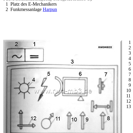
1 Platz des E-Mechanikers
2 Funkmessanlage
Harpun
1 G
2 W
3 R
4 R
5 R
6 V
7 V
8 Ü
9 K
10 
11 
12 
13 