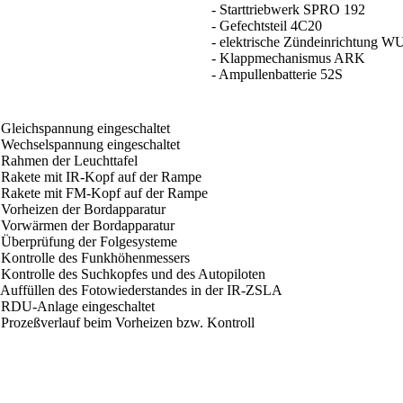
- Starttriebwerk SPRO 192
- Gefechtsteil 4C20
- elektrische Zündeinrichtung W
- Klappmechanismus ARK
- Ampullenbatterie 52S
leichspannung eingeschaltet
echselspannung eingeschaltet
ahmen der Leuchttafel
akete mit IR-Kopf auf der Rampe
akete mit FM-Kopf auf der Rampe
orheizen der Bordapparatur
orwärmen der Bordapparatur
berprüfung der Folgesysteme
ontrolle des Funkhöhenmessers
Kontrolle des Suchkopfes und des Autopiloten
Auffüllen des Fotowiederstandes in der IR-ZSLA
RDU-Anlage eingeschaltet
Prozeßverlauf beim Vorheizen bzw. Kontroll