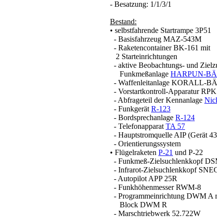
- Besatzung: 1/1/3/1
Bestand:
• selbstfahrende Startrampe 3P51
- Basisfahrzeug MAZ-543M
- Raketencontainer BK-161 mit
2 Starteinrichtungen
- aktive Beobachtungs- und Zielz
Funkmeßanlage
HARPUN-BÄ
- Waffenleitanlage KORALL-B
- Vorstartkontroll-Apparatur RPK
- Abfrageteil der Kennanlage
Nic
- Funkgerät
R-123
- Bordsprechanlage
R-124
- Telefonapparat
TA 57
- Hauptstromquelle AIP (Gerät 43
- Orientierungssystem
• Flügelraketen
P-21
und P-22
- Funkmeß-Zielsuchlenkkopf DSM
- Infrarot-Zielsuchlenkkopf SNE
- Autopilot APP 25R
- Funkhöhenmesser RWM-8
- Programmeinrichtung DWM A 
Block DWM R
- Marschtriebwerk 52.722W