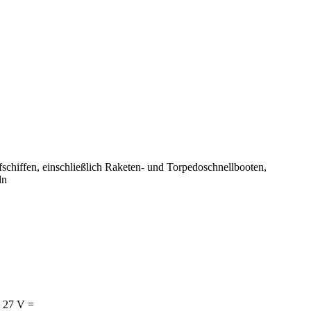
hiffen, einschließlich Raketen- und Torpedo­schnell­booten,
ln
; 27 V =