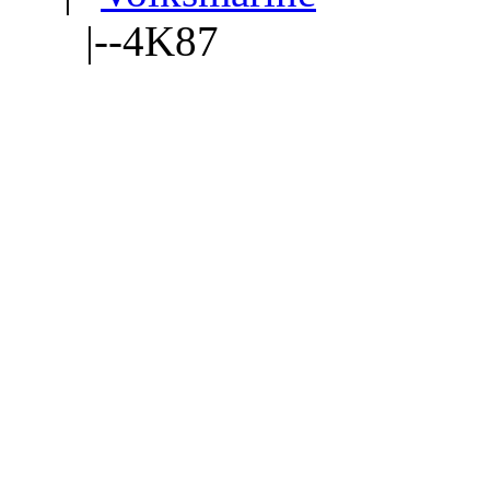
|--4K87