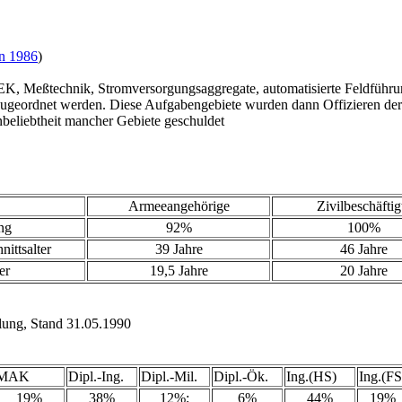
n 1986
)
K, Meßtechnik, Stromversorgungsaggregate, automatisierte Feldführu
zugeordnet werden. Diese Aufgabengebiete wurden dann Offizieren der
nbeliebtheit mancher Gebiete geschuldet
Armeeangehörige
Zivilbeschäftig
ng
92%
100%
ittsalter
39 Jahre
46 Jahre
er
19,5 Jahre
20 Jahre
ilung, Stand 31.05.1990
MAK
Dipl.-Ing.
Dipl.-Mil.
Dipl.-Ök.
Ing.(HS)
Ing.(FS
19%
38%
12%;
6%
44%
19%