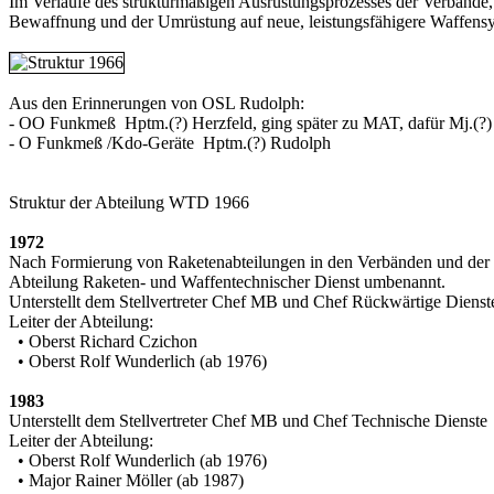
Im Verlaufe des strukturmäßigen Ausrüstungsprozesses der Verbände,
Bewaffnung und der Umrüstung auf neue, leistungsfähigere Waffensyst
Aus den Erinnerungen von OSL Rudolph:
- OO Funkmeß Hptm.(?) Herzfeld, ging später zu MAT, dafür Mj.(?
- O Funkmeß /Kdo-Geräte Hptm.(?) Rudolph
Struktur der Abteilung WTD 1966
1972
Nach Formierung von Raketenabteilungen in den Verbänden und der V
Abteilung Raketen- und Waffentechnischer Dienst umbenannt.
Unterstellt dem Stellvertreter Chef MB und Chef Rückwärtige Dienst
Leiter der Abteilung:
• Oberst Richard Czichon
• Oberst Rolf Wunderlich (ab 1976)
1983
Unterstellt dem Stellvertreter Chef MB und Chef Technische Dienste
Leiter der Abteilung:
• Oberst Rolf Wunderlich (ab 1976)
• Major Rainer Möller (ab 1987)