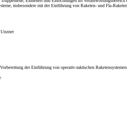
 Truppenteile, Einheiten und Einrichtungen im Verantwortungsbereich 
eme, insbesondere mit der Einführung von Raketen- und Fla-Raketentec
) Unzner
orbereitung der Einführung von operativ-taktischen Raketensystemen 
e