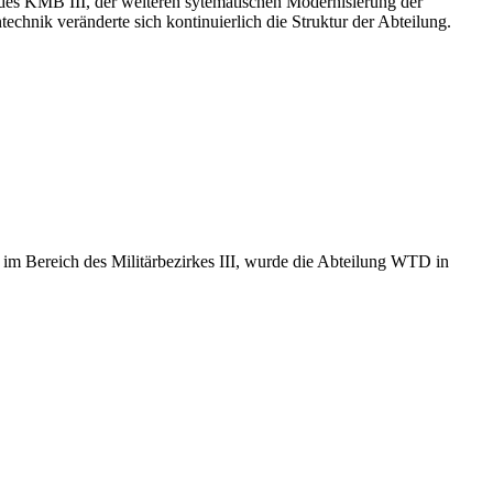
des KMB III, der weiteren sytematischen Modernisierung der
hnik veränderte sich kontinuierlich die Struktur der Abteilung.
im Bereich des Militärbezirkes III, wurde die Abteilung WTD in