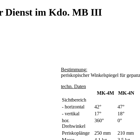
r Dienst im Kdo. MB III
Bestimmung:
periskopischer Winkelspiegel für gepa
techn. Daten
MK-4M
MK-4N
Sichtbereich
- horizontal
42°
47°
- vertikal
17°
18°
hor.
360°
0°
Drehwinkel
Periskoplänge
250 mm
210 mm
Masse
4,1 kg
3,5 kg