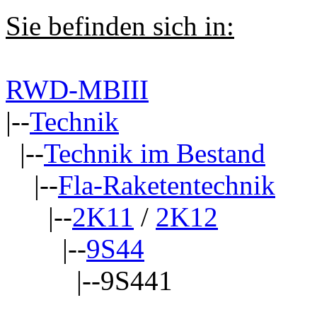
Sie befinden sich in:
RWD-MBIII
|--
Technik
|--
Technik im Bestand
|--
Fla-Raketentechnik
|--
2K11
/
2K12
|--
9S44
|--9S441