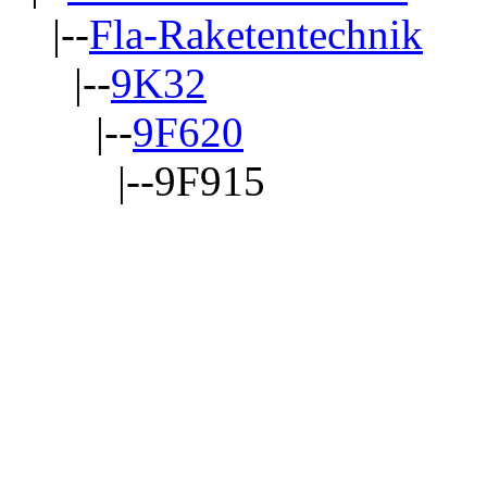
|--
Fla-Raketentechnik
|--
9K32
|--
9F620
|--9F915