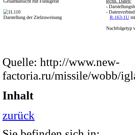
Gesamtansicht mit Funkgerät
techn. Daten:
- Darstellungs
- Datenverbind
Darstellung der Zielzuweisung
R-163-1U
mi
Nachfolgetyp 
Quelle: http://www.new-
factoria.ru/missile/wobb/igl
Inhalt
zurück
Sie befinden sich in: