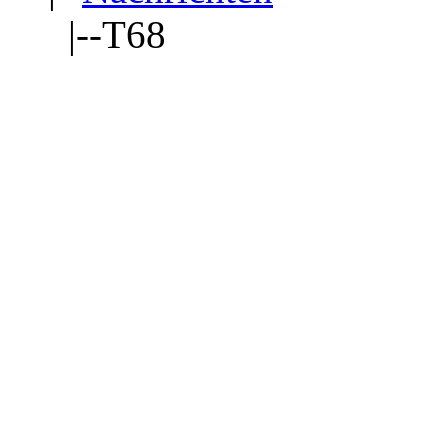
|--T68