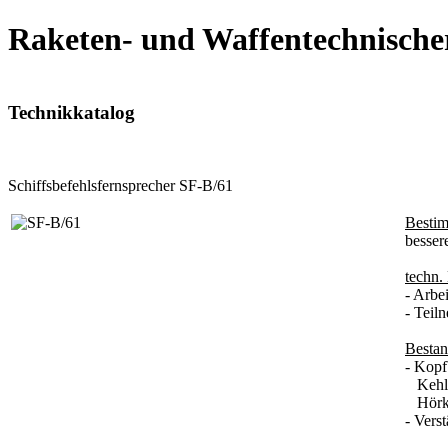
Raketen- und Waffentechnische
Technikkatalog
Schiffsbefehlsfernsprecher SF-B/61
Besti
besser
techn.
- Arbe
- Teil
Bestan
- Kopf
Kehlk
Hörka
- Vers