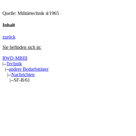
Quelle: Militärtechnik 4/1965
Inhalt
zurück
Sie befinden sich in:
RWD-MBIII
|--
Technik
|--
andere Bedarfsträger
|--
Nachrichten
|--SF-B/61