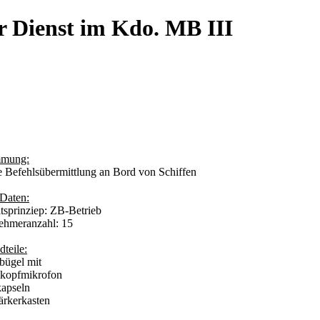
r Dienst im Kdo. MB III
mmung:
e Befehlsübermittlung an Bord von Schiffen
 Daten:
itsprinziep: ZB-Betrieb
nehmeranzahl: 15
dteile:
bügel mit
opfmikrofon
pseln
tärkerkasten