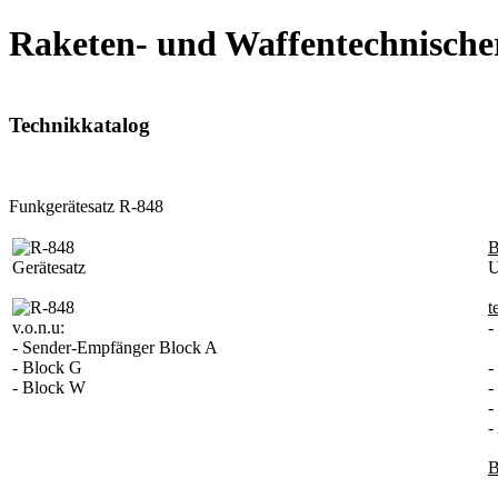
Raketen- und Waffentechnische
Technikkatalog
Funkgerätesatz R-848
B
Gerätesatz
U
t
v.o.n.u:
-
- Sender-Empfänger Block A
u
- Block G
-
- Block W
-
-
-
B
1