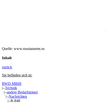
2
3
4
5
6
7
8
9
Quelle: www.russianarms.ru
Inhalt
zurück
Sie befinden sich in:
RWD-MBIII
|--
Technik
|--
andere Bedarfsträger
|--
Nachrichten
|--R-848