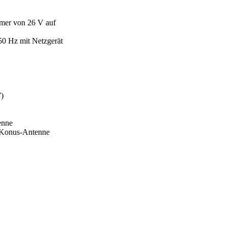
er von 26 V auf
0 Hz mit Netzgerät
W)
enne
-Konus-Antenne