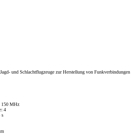
 Jagd- und Schlachtflugzeuge zur Herstellung von Funkverbindungen
 - 150 MHz
: 4
 s
 km