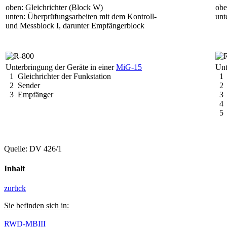
oben: Gleichrichter (Block W)
obe
unten: Überprüfungsarbeiten mit dem Kontroll-
unt
und Messblock I, darunter Empfängerblock
Unterbringung der Geräte in einer
MiG-15
Unt
1 Gleichrichter der Funkstation
1 
2 Sender
2 
3 Empfänger
3 
4 
5 G
Quelle: DV 426/1
Inhalt
zurück
Sie befinden sich in:
RWD-MBIII