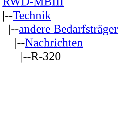
RWD-MBIII
|--
Technik
|--
andere Bedarfsträger
|--
Nachrichten
|--R-320