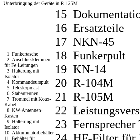
Unterbringung der Geräte in R-125M
15 Dokumentati
16 Ersatzteile
17 NKN-45
18 Funkerpult
1 Funkertasche
2 Anschlussklemmen
für Fe-Leitungen
19 KN-14
3 Halterung mit
Isolator
20 R-104M
4 Kommandeurspult
5 Teleskopmast
21 R-105M
6 Stabantennen
7 Trommel mit Koax-
Kabel
22 Leistungsvers
8 KW-Antennen-
Kasten
23 Fernsprecher
9 Halterung mit
Isolator
10 Akkumulatorbehälter
24 HF-Filter fü
11 Behälter für