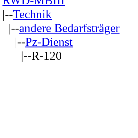
RWD-MBIII
|--
Technik
|--
andere Bedarfsträger
|--
Pz-Dienst
|--R-120