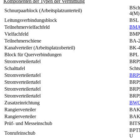
Komponenten der Typen der Vermittlung
BSch
Schnurpaarblock (Arbeitsplatzunterteil)
4(M)
Leitungsverbindungsblock
BSL
Teilnehmervielfachfeld
BMA
Vielfachfeld
BMP
Teilnehmerschiene
BA-2
Kanalverteiler (Arbeitsplatzoberteil)
BK-4
Block für Querverbindungen
BPL
Stromverteilertafel
BRP
Schalttafel
Scht
Stromverteilertafel
BRP
Stromverteilertafel
BRP
Stromverteilertafel
BRP
Stromverteilertafel
BRP
Zusatzeinrichtung
BW
Rangierverteiler
BAK
Rangierverteiler
BAK
Prüf- und Messeinschub
BITS
BPT
Tonrufeinschub
U