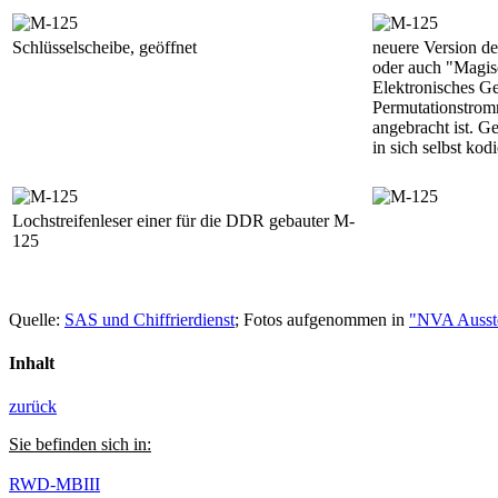
Schlüsselscheibe, geöffnet
neuere Version d
oder auch "Magis
Elektronisches Ge
Permutationstrom
angebracht ist. G
in sich selbst kod
Lochstreifenleser einer für die DDR gebauter M-
125
Quelle:
SAS und Chiffrierdienst
; Fotos aufgenommen in
"NVA Ausste
Inhalt
zurück
Sie befinden sich in:
RWD-MBIII