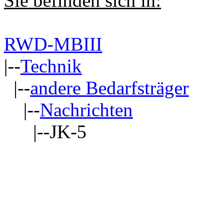
Sie befinden sich in:
RWD-MBIII
|--
Technik
|--
andere Bedarfsträger
|--
Nachrichten
|--JK-5