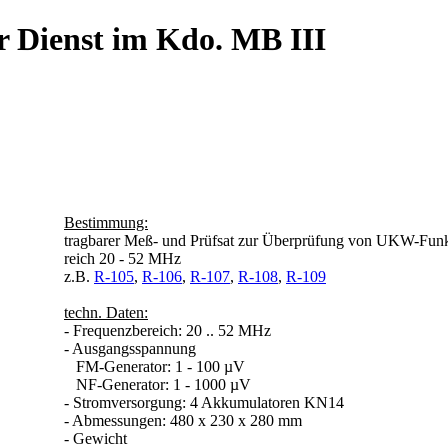
r Dienst im Kdo. MB III
Bestimmung:
tragbarer Meß- und Prüfsat zur Überprüfung von UKW-Funk
reich 20 - 52 MHz
z.B.
R-105
,
R-106
,
R-107
,
R-108
,
R-109
techn. Daten:
- Frequenzbereich: 20 .. 52 MHz
- Ausgangsspannung
FM-Generator: 1 - 100 µV
NF-Generator: 1 - 1000 µV
- Stromversorgung: 4 Akkumulatoren KN14
- Abmessungen: 480 x 230 x 280 mm
- Gewicht