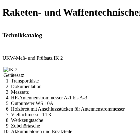
Raketen- und Waffentechnische
Technikkatalog
UKW-Meß- und Prüfsatz IK 2
Gerätesatz
1 Transportkiste
2 Dokumentation
3 Messsatz
4 HF-Antennenstrommesser A-1 bis A-3
5 Outpumeter WS-10A
6 Holzbrett mit Anschlussstücken für Antennenstrommesser
7 Vielfachmesser TT3
8 Werkzeugtasche
9 Zubehörtasche
10 Akkumulatoren und Ersatzteile